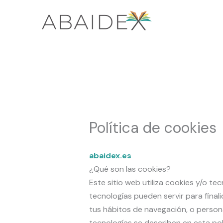
Ir
al
contenido
Política de cookies
abaidex.es
¿Qué son las cookies?
Este sitio web utiliza cookies y/o t
tecnologías pueden servir para fina
tus hábitos de navegación, o person
tecnologías se describen en esta polí