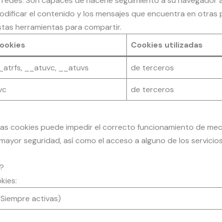
redes. Son capaces de hacerle seguimiento a su navegador a 
modificar el contenido y los mensajes que encuentra en otras 
stas herramientas para compartir.
ookies
Cookies utilizadas
_atrfs, __atuvc, __atuvs
de terceros
vc
de terceros
 las cookies puede impedir el correcto funcionamiento de me
ayor seguridad, así como el acceso a alguno de los servicio
?
kies:
(Siempre activas)