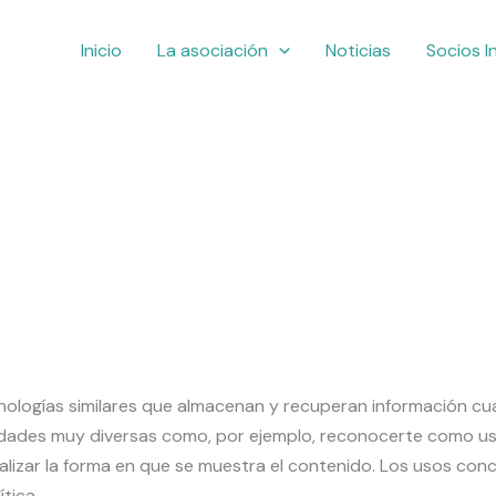
Inicio
La asociación
Noticias
Socios I
ecnologías similares que almacenan y recuperan información c
lidades muy diversas como, por ejemplo, reconocerte como us
alizar la forma en que se muestra el contenido. Los usos co
tica.