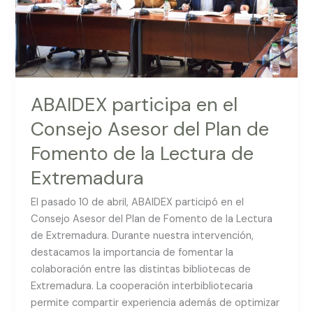
Plan
de
Fomento
de
la
Lectura
ABAIDEX participa en el
de
Consejo Asesor del Plan de
Extremadura
Fomento de la Lectura de
Extremadura
El pasado 10 de abril, ABAIDEX participó en el
Consejo Asesor del Plan de Fomento de la Lectura
de Extremadura. Durante nuestra intervención,
destacamos la importancia de fomentar la
colaboración entre las distintas bibliotecas de
Extremadura. La cooperación interbibliotecaria
permite compartir experiencia además de optimizar