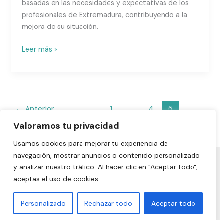
basadas en las necesidades y expectativas de los
profesionales de Extremadura, contribuyendo a la
mejora de su situación.
Leer más »
←
Anterior
1
…
4
5
Valoramos tu privacidad
Usamos cookies para mejorar tu experiencia de
navegación, mostrar anuncios o contenido personalizado
y analizar nuestro tráfico. Al hacer clic en "Aceptar todo",
Aviso legal
|
Política de privacidad
|
Política de cookies
|
aceptas el uso de cookies.
Declaración de accesibilidad
Personalizado
Rechazar todo
Aceptar todo
Copyright © 2024 | ABAIDEX