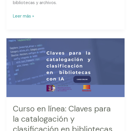
bibliotecas y archivos.
Leer más »
Curso
en
línea:
Claves
para
la
catalogación
y
clasificación
en
Curso en línea: Claves para
bibliotecas
la catalogación y
con
IA
clasificación en bibliotecas