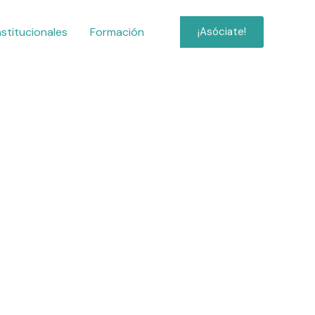
nstitucionales
Formación
¡Asóciate!