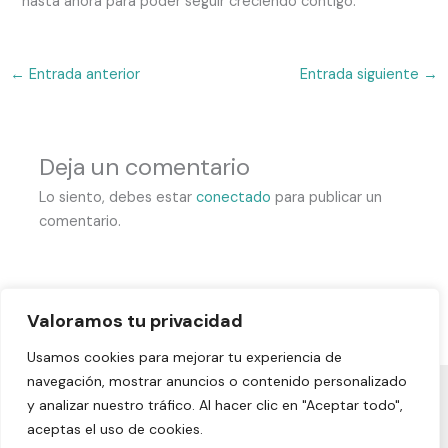
hasta ahora para poder seguir creciendo contigo.
←
Entrada anterior
Entrada siguiente
→
Deja un comentario
Lo siento, debes estar
conectado
para publicar un
comentario.
Valoramos tu privacidad
Usamos cookies para mejorar tu experiencia de
navegación, mostrar anuncios o contenido personalizado
y analizar nuestro tráfico. Al hacer clic en "Aceptar todo",
Aviso legal
|
Política de privacidad
|
Política de cookies
|
aceptas el uso de cookies.
Declaración de accesibilidad