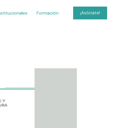
nstitucionales
Formación
¡Asóciate!