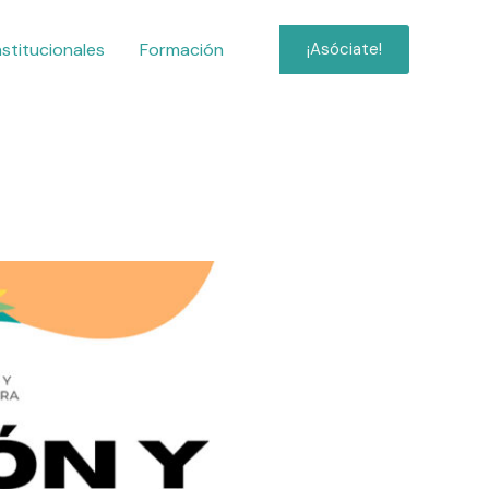
nstitucionales
Formación
¡Asóciate!