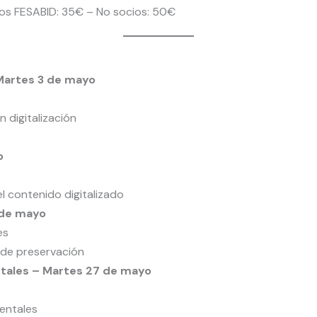
os FESABID: 35€ – No socios: 50€
Martes 3 de mayo
 digitalización
o
el contenido digitalizado
 de mayo
es
 de preservación
tales – Martes 27 de mayo
o
entales