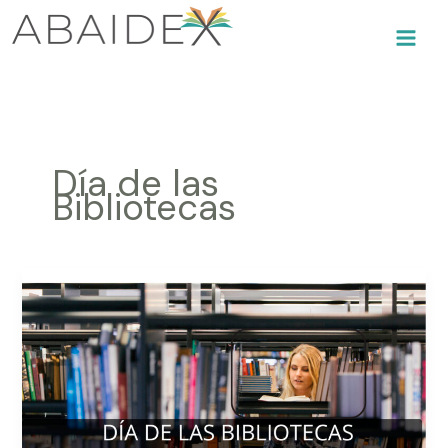
Ir
al
contenido
Día de las
Bibliotecas
Los
profesionales
que
hacen
BRILLAR
las
Bibliotecas:
ABAIDEX