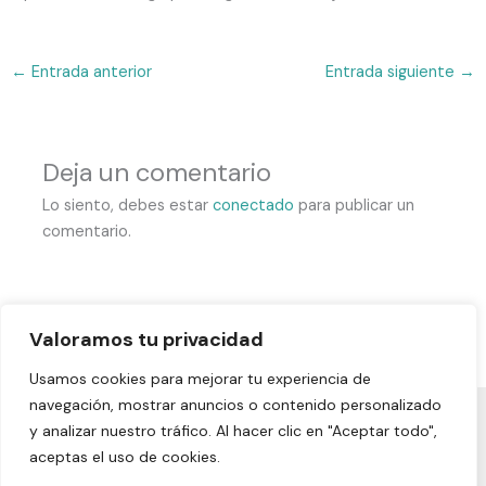
←
Entrada anterior
Entrada siguiente
→
Deja un comentario
Lo siento, debes estar
conectado
para publicar un
comentario.
Valoramos tu privacidad
Usamos cookies para mejorar tu experiencia de
navegación, mostrar anuncios o contenido personalizado
y analizar nuestro tráfico. Al hacer clic en "Aceptar todo",
Aviso legal
|
Política de privacidad
|
Política de cookies
|
aceptas el uso de cookies.
Declaración de accesibilidad