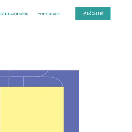
nstitucionales
Formación
¡Asóciate!